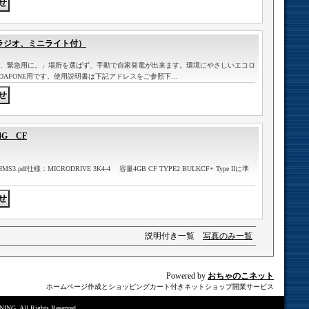
（ラジオ、ミニライト付）
、緊急用に。」場所を選ばず、手動で自家発電が出来ます。環境にやさしいエコロ
VODAFONE用です。使用説明書は下記アドレスをご参照下…
G CF
/HMS3.pdf仕様：MICRODRIVE 3K4-4 容量4GB CF TYPE2 BULKCF+ Type IIに準
説明付き一覧
写真のみ一覧
Powered by
おちゃのこネット
ホームページ作成とショッピングカート付きネットショップ開業サービス
NG. All Rights Reserved.