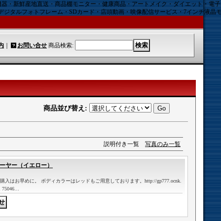
機器・新鮮産地直送・商品棚モニター・健康商品・アートメイク・ダイエット・電
デジタルフォトフレーム・SDカード・店頭動画・映像配信サービス・7インチ液晶
内
｜
お問い合せ
商品検索
:
商品並び替え
:
説明付き一覧
写真のみ一覧
レーヤー（イエロー）
お早めに。 ボディカラーはレッドもご用意しております。http://gp777.ocnk.
1 75046…