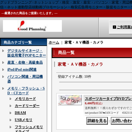
グッドプランニング−ネットショップ・格安・激安・最安・パソコン・家電・周辺
信・ネット連動型店頭動画プロモーション・格安広告用モニター・販促モニター・
―厳選された商品をご提案いたします。―
ご利用案
商品カテゴリ一覧
ホーム
｜
家電・ＡＶ機器・カメラ
デジタルサイネージ・
商品一覧
販促用電子POPモニター
産直・名物・高級食品
家電・ＡＶ機器・カメラ
iPod/iPod mini関連
パソコン関連・周辺機
登録アイテム数
:
10件
器
メモリ・フラッシュ・S
D・CFカード
メモリカード
スポーツカータイプDVDプ
8,400円
(税込)
カードリーダー
送料無料！！残りわずかですのでご購入は
DRAM
net/product/30?■JANコード 456211
USBメモリ
｜
フラッシュメモリ
ドライブ