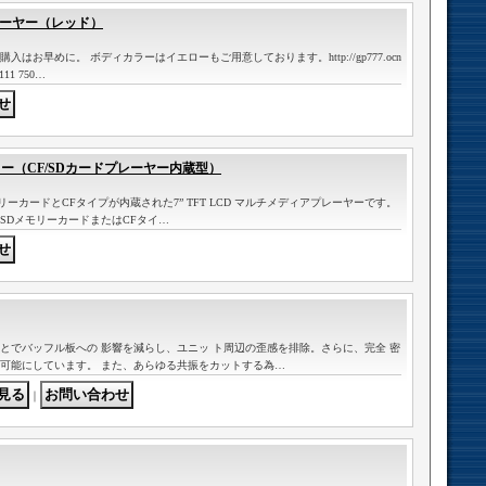
レーヤー（レッド）
お早めに。 ボディカラーはイエローもご用意しております。http://gp777.ocn
111 750…
ター（CF/SDカードプレーヤー内蔵型）
モリーカードとCFタイプが内蔵された7” TFT LCD マルチメディアプレーヤーです。
SDメモリーカードまたはCFタイ…
とでバッフル板への 影響を減らし、ユニッ ト周辺の歪感を排除。さらに、完全 密
可能にしています。 また、あらゆる共振をカットする為…
｜