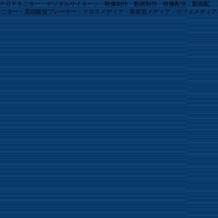
子ＰＯＰモニター・デジタルサイネージ・映像制作・動画制作・映像配信・動画配
モニター・店頭販促プレーヤー・クロスメディア・美容室メディア・カフェメディア