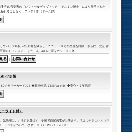
シアの物理学者/音楽家の「レフ・セルゲイヴィッチ・ テルミン博士」により発明された、
に触れることなく、アンテナ部（ドーム部）…
とでバッフル板への 影響を減らし、ユニッ ト周辺の歪感を排除。さらに、完全 密
可能にしています。 また、あらゆる共振をカットする為…
｜
)/PQI製
Dメモリーカード1GB ◆高速転送:７MB/sec (45x) ◆安心・５年保証
（ミニライト付）
、緊急用に。」場所を選ばず、手動で自家発電が出来ます。環境にやさしいエコロ
、ラジオがついています。※DOCOMO/AU/VODAF…