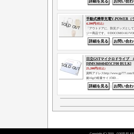
｜
手動式携帯充電V-POWER
4,200円
(税込)
「アウトドアに、防災グッズとして
ジー商品です。※DOCOMO/AU/
｜
日立GSTマイクロドライブ 4
[HMS360404D5CF00 BULK]
25,200円
(税込)
資料アドレスhttp://www.gp777.com
拠16gの軽量サイズHD…
｜
Copyright (C) 2010 GOOD PLANNI