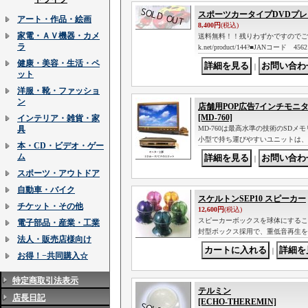
スポーツカータイプDVDプ
アート・作品・絵画
8,400円
(税込)
家電・ＡＶ機器・カメ
送料無料！！残りわずかですのでご購入は
ラ
k.net/product/144?■JANコード 4562
健康・美容・生活・ペ
｜
ット
洋服・靴・ファッショ
ン
店舗用POP広告7インチモニ
[MD-760]
インテリア・雑貨・家
具
MD-760は最高水準の技術のSDメ
小型で持ち運びやすいユニットは、
本・CD・ビデオ・ゲー
ム
｜
スポーツ・アウトドア
自動車・バイク
スケルトンSEP10 スピーカー
チケット・その他
12,600円
(税込)
スピーカーボックスを球体にするこ
電子部品・産業・工業
封型ボックス採用で、重低音再生を
法人・販売店様向け
｜
お得！−共同購入☆
特定商取引法表示
テルミン
店長日記
[ECHO-THEREMIN]