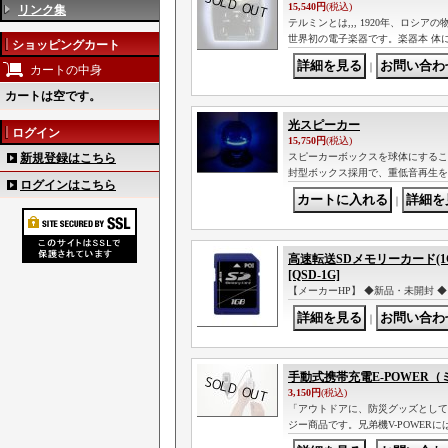
15,540円
(税込)
リンク集
テルミンとは,,, 1920年、ロ
世界初の電子楽器です。楽器本 体
ショッピングカート
｜
カートの中身
カートは空です。
光スピーカー
ログイン
15,750円
(税込)
新規登録はこちら
スピーカーボックスを球体にするこ
封型ボックス採用で、重低音再生を
ログインはこちら
｜
高速転送SDメモリーカード(1GB
[QSD-1G]
【メーカーHP】 ◆新品・未開封 ◆ S
｜
手動式携帯充電E-POWER
3,150円
(税込)
「アウトドアに、防災グッズとして
ジー商品です。兄弟機V-POWERには