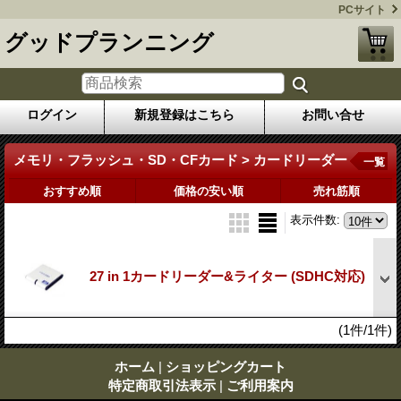
PCサイト
グッドプランニング
ログイン
新規登録はこちら
お問い合せ
メモリ・フラッシュ・SD・CFカード > カードリーダー
一覧
おすすめ順
価格の安い順
売れ筋順
表示件数
:
27 in 1カードリーダー&ライター (SDHC対応)
(1件/1件)
ホーム
|
ショッピングカート
特定商取引法表示
|
ご利用案内