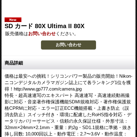
SD カード 80X Ultima II 80X
販売価格は
お問い合わせ
ください。
商品詳細
価格は最安への挑戦！シリコンパワー製品の販売開始！Nikon-
ニコンデジタルカメラマガジン誌上にて各ランキング1位を獲
得！http://www.gp777.com/camera.jpg
特長・超高速連写のエキスパート 高速連写・高速連続動画撮
影に対応・音楽著作権保護機能SDMI規格対応・著作権保護規
格CPRMに対応・エラー訂正ECC機能搭載・上書き防止（誤
消去防止）スイッチ付き・環境に配慮したRoHS指令対応・デ
ータリカバリーサービス・信頼の永久保証仕様・外形寸法：
32mm×24mm×2.1mm・重量：約2g・SD1.1規格に準拠・抜き
挿し回数: 10,000回以上・動作電圧：2.7〜3.6V・動作温度：