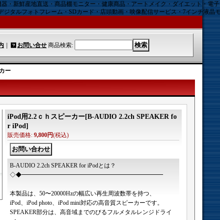
機器・新鮮産地直送・商品棚モニター・健康商品・アートメイク・ダイエット・電
デジタルフォトフレーム・SDカード・店頭動画・映像配信サービス・7インチ液晶
内
｜
お問い合せ
商品検索
:
ーカー
iPod用2.2ｃｈスピーカー
[
B-AUDIO 2.2ch SPEAKER fo
r iPod
]
販売価格
:
9,800円
(税込)
B-AUDIO 2.2ch SPEAKER for iPodとは？
◇◆━━━━━━━━━━━━━━━━━━━━━━━━
本製品は、50〜20000Hzの幅広い再生周波数帯を持つ、
iPod、iPod photo、iPod mini対応の高音質スピーカーです。
SPEAKER部分は、高音域までのびるフルメタルレンジドライ