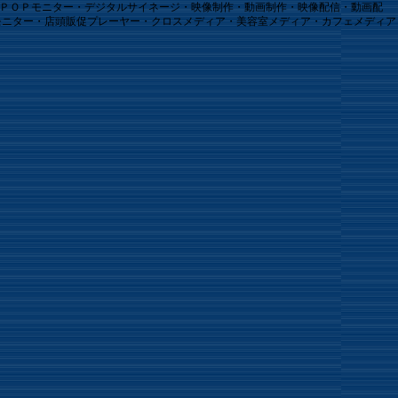
子ＰＯＰモニター・デジタルサイネージ・映像制作・動画制作・映像配信・動画配
モニター・店頭販促プレーヤー・クロスメディア・美容室メディア・カフェメディア