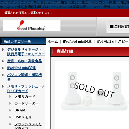
グッドプランニング−ネットショップ・格安・激安・最安・パソコン・家電・周辺
信・ネット連動型店頭動画プロモーション・格安広告用モニター・販促モニター・
―厳選された商品をご提案いたします。―
ご利用案
商品カテゴリ一覧
ホーム
｜
iPod/iPod mini関連
｜
iPod用2.2ｃｈスピ
デジタルサイネージ・
商品詳細
販促用電子POPモニター
産直・名物・高級食品
iPod/iPod mini関連
パソコン関連・周辺機
器
メモリ・フラッシュ・S
D・CFカード
メモリカード
カードリーダー
DRAM
USBメモリ
フラッシュメモリ
ドライブ