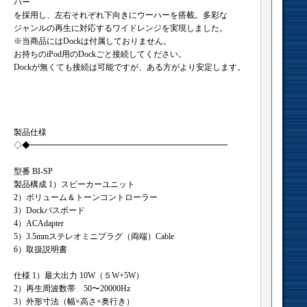
バー
を採用し、左右それぞれ下向きにウーハーを搭載。多彩な
ジャンルの再生に対応するワイドレンジを実現しました。
※当商品にはDockは付属しておりません。
お持ちのiPod用のDockごと接続してください。
Dockが無くても接続は可能ですが、ある方がより安定します。
製品仕様
◇◆━━━━━━━━━━━━━━━━━━━━━━━━
型番 BI-SP
製品構成 1）スピーカーユニット
2）ボリューム＆トーンコントローラー
3）Dockバスボード
4）ACAdapter
5）3.5mmステレオミニプラグ（両端）Cable
6）取扱説明書
仕様 1）最大出力 10W（５W+5W）
2）再生周波数帯 50〜20000Hz
3）外形寸法（幅×高さ×奥行き）