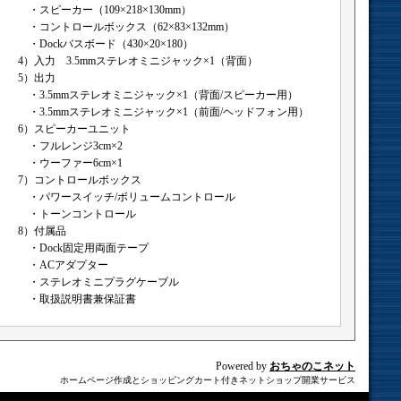
・スピーカー（109×218×130mm）
・コントロールボックス（62×83×132mm）
・Dockバスボード（430×20×180）
4）入力 3.5mmステレオミニジャック×1（背面）
5）出力
・3.5mmステレオミニジャック×1（背面/スピーカー用）
・3.5mmステレオミニジャック×1（前面/ヘッドフォン用）
6）スピーカーユニット
・フルレンジ3cm×2
・ウーファー6cm×1
7）コントロールボックス
・パワースイッチ/ボリュームコントロール
・トーンコントロール
8）付属品
・Dock固定用両面テープ
・ACアダプター
・ステレオミニプラグケーブル
・取扱説明書兼保証書
Powered by
おちゃのこネット
ホームページ作成とショッピングカート付きネットショップ開業サービス