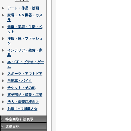
アート・作品・絵画
家電・ＡＶ機器・カメ
ラ
健康・美容・生活・ペ
ット
洋服・靴・ファッショ
ン
インテリア・雑貨・家
具
本・CD・ビデオ・ゲー
ム
スポーツ・アウトドア
自動車・バイク
チケット・その他
電子部品・産業・工業
法人・販売店様向け
お得！−共同購入☆
特定商取引法表示
店長日記